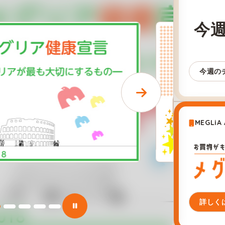
今
今週の
MEGLiA
詳しく