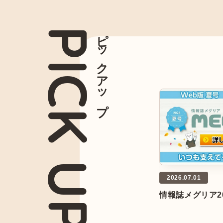
PICK UP
ピックアップ
2026.07.01
4.21
情報誌メグリア2
アアプリ