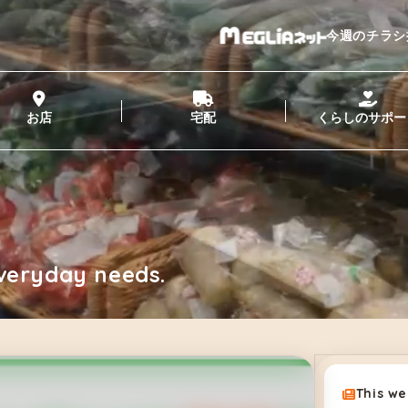
今週のチラシ
お店
宅配
くらしのサポー
veryday needs.
This we