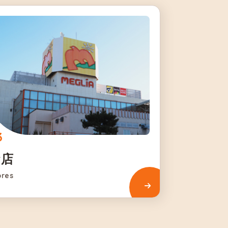
お店
ores