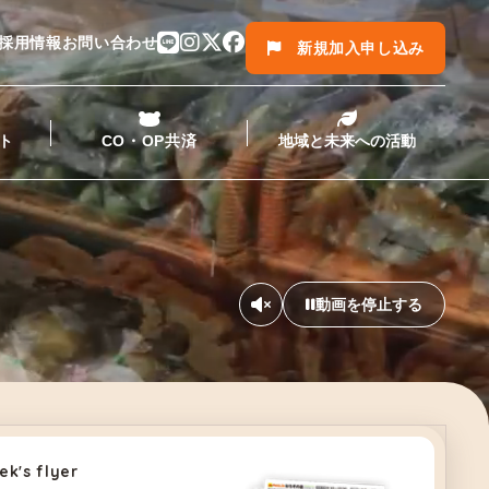
採用情報
お問い合わせ
新規加入申し込み
ト
CO・OP共済
地域と未来への活動
動画を停止する
ek's flyer